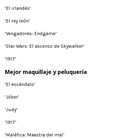
‘El irlandés’
‘El rey león’
‘Vengadores: Endgame’
‘Star Wars: El ascenso de Skywalker’
‘1917’
Mejor maquillaje y peluquería
‘El escándalo’
‘Jóker’
‘Judy’
‘1917’
‘Maléfica: Maestra del mal’