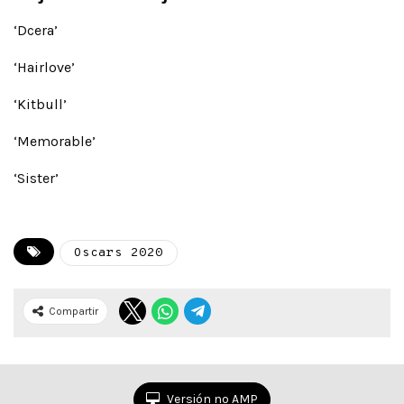
‘Dcera’
‘Hairlove’
‘Kitbull’
‘Memorable’
‘Sister’
Oscars 2020
Compartir
Versión no AMP