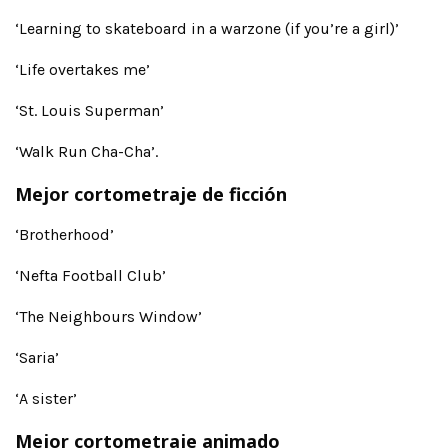
‘Learning to skateboard in a warzone (if you’re a girl)’
‘Life overtakes me’
‘St. Louis Superman’
‘Walk Run Cha-Cha’.
Mejor cortometraje de ficción
‘Brotherhood’
‘Nefta Football Club’
‘The Neighbours Window’
‘Saria’
‘A sister’
Mejor cortometraje animado