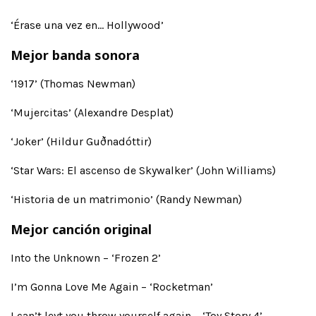
‘Érase una vez en… Hollywood’
Mejor banda sonora
‘1917’ (Thomas Newman)
‘Mujercitas’ (Alexandre Desplat)
‘Joker’ (Hildur Guðnadóttir)
‘Star Wars: El ascenso de Skywalker’ (John Williams)
‘Historia de un matrimonio’ (Randy Newman)
Mejor canción original
Into the Unknown – ‘Frozen 2’
I’m Gonna Love Me Again – ‘Rocketman’
I can’t leyt you throw yourself again – ‘Toy Story 4’