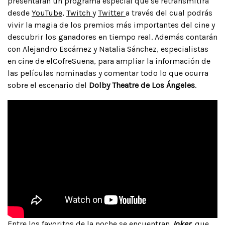
presentarán un programa especial que se retransmitirá
desde
YouTube
,
Twitch
y
Twitter
a través del cual podrás
vivir la magia de los premios más importantes del cine y
descubrir los ganadores en tiempo real. Además contarán
con Alejandro Escámez y Natalia Sánchez, especialistas
en cine de elCofreSuena, para ampliar la información de
las películas nominadas y comentar todo lo que ocurra
sobre el escenario del
Dolby Theatre de Los Ángeles
.
Entre los favoritos de la noche se encuentran
Joker
, que