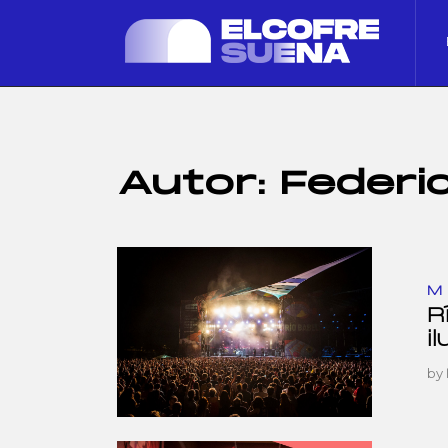
Autor:
Federi
M
R
i
by