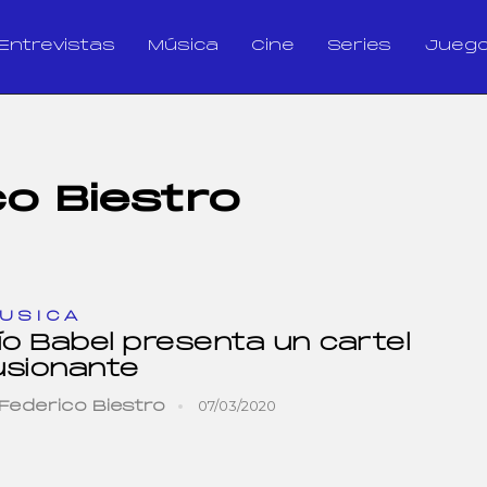
Entrevistas
Música
Cine
Series
Jueg
co Biestro
USICA
ío Babel presenta un cartel
lusionante
07/03/2020
Federico Biestro