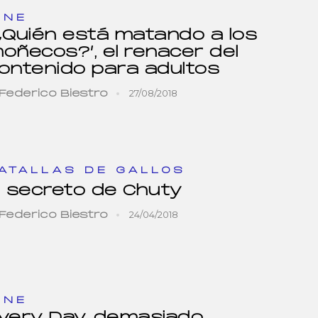
INE
¿Quién está matando a los
oñecos?’, el renacer del
ontenido para adultos
27/08/2018
Federico Biestro
ATALLAS DE GALLOS
l secreto de Chuty
24/04/2018
Federico Biestro
INE