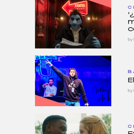
C
‘
m
c
by
B
E
by
C