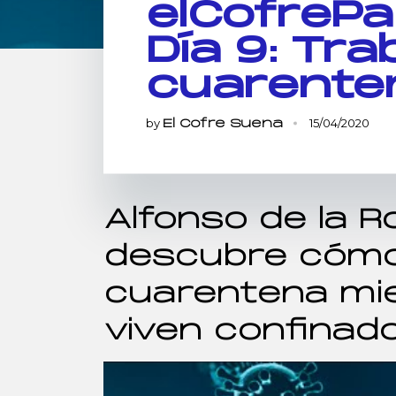
elCofreP
Día 9: Tra
cuarente
by
15/04/2020
El Cofre Suena
Alfonso de la 
descubre cómo
cuarentena mie
viven confinad