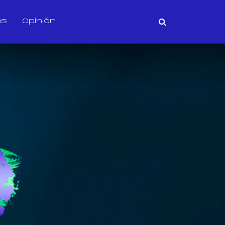
os
Opinión