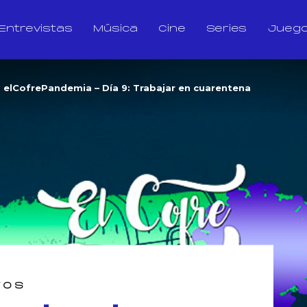
Entrevistas
Música
Cine
Series
Jueg
elCofrePandemia – Día 9: Trabajar en cuarentena
TOS