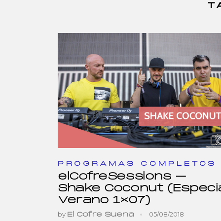
T
PROGRAMAS COMPLETOS
elCofreSessions –
Shake Coconut (Especi
Verano 1×07)
by
05/08/2018
El Cofre Suena