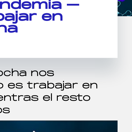
andemia –
bajar en
na
Rocha nos
 es trabajar en
ntras el resto
os