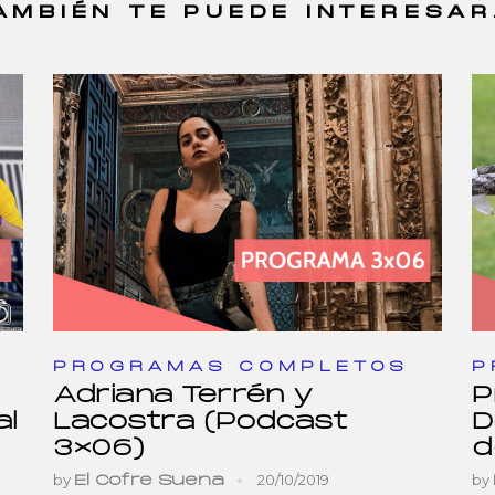
AMBIÉN TE PUEDE INTERESAR.
PROGRAMAS COMPLETOS
P
Adriana Terrén y
P
al
Lacostra (Podcast
D
3×06)
d
by
20/10/2019
by
El Cofre Suena