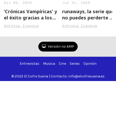
Dic 09, 2020
Jul 31, 2020
‘Crónicas Vampíricas’ y
runaways, la serie que
el éxito gracias a los
no puedes perderte en
vampiros
HBO
Antonia Ivanova
Antonia Ivanova
Angelova
Angelova
Versión no AMP
Entrevistas
Musica
Cine
Series
Opinión
© 2022 El Cofre Suena | Contacto: info@elcofresuena.es