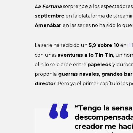
La Fortuna
sorprende a los espectadores y
septiembre
en la plataforma de stream
Amenábar
en las series no ha sido lo que
La serie ha recibido un
5,9 sobre 10
en
f
con unas
aventuras a lo Tin Tin,
un home
el hilo se pierde entre
papeleos
y burocra
proponía
guerras navales, grandes ba
director
. Pero ya el primer capítulo los 
“Tengo la sensa
descompensada (
creador me hacía