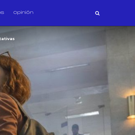
os
Opinión
tativas