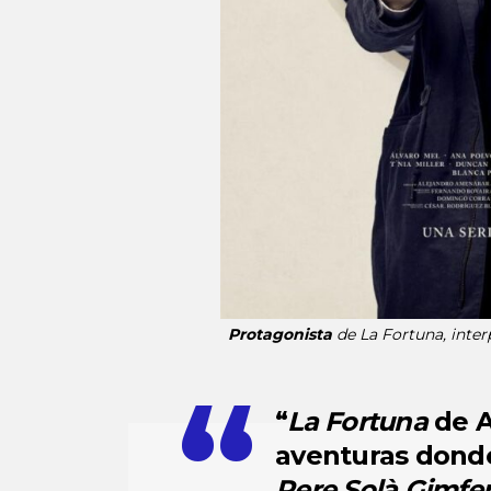
Protagonista
de
La Fortuna
, inte
“
La Fortuna
de A
aventuras donde
Pere Solà Gimfe