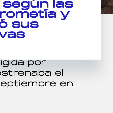
, según las
prometía y
ó sus
ivas
rigida por
strenaba el
septiembre en