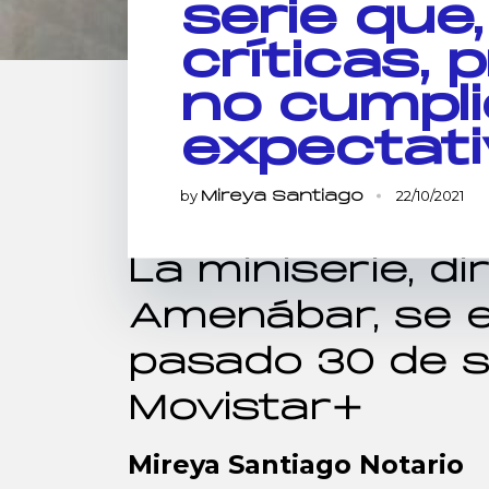
serie que
críticas, 
no cumpli
expectat
by
22/10/2021
Mireya Santiago
La miniserie, di
Amenábar, se e
pasado 30 de 
Movistar+
Mireya Santiago Notario