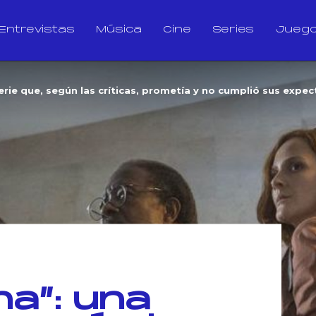
Entrevistas
Música
Cine
Series
Jueg
erie que, según las críticas, prometía y no cumplió sus expec
na”: una