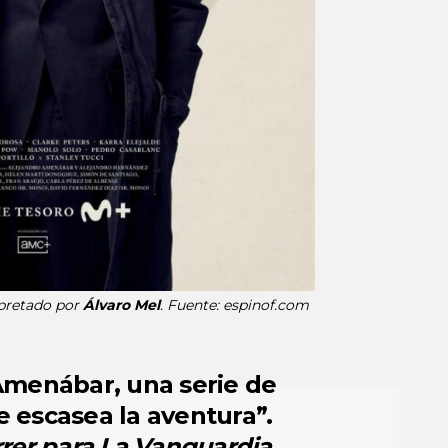
rpretado por
Álvaro Mel
. Fuente: espinof.com
menábar, una serie de
 escasea la aventura”.
rrer para
La Vanguardia
.