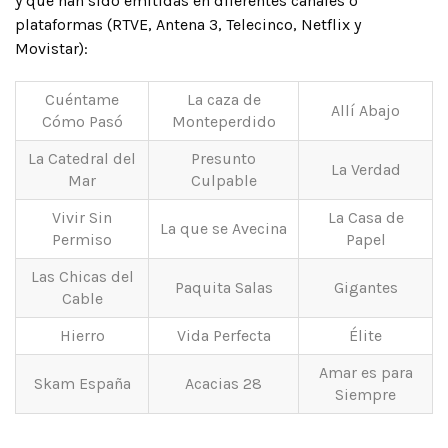
y que han sido emitidas en diferentes canales o
plataformas (RTVE, Antena 3, Telecinco, Netflix y
Movistar):
Cuéntame
La caza de
Allí Abajo
Cómo Pasó
Monteperdido
La Catedral del
Presunto
La Verdad
Mar
Culpable
Vivir Sin
La Casa de
La que se Avecina
Permiso
Papel
Las Chicas del
Paquita Salas
Gigantes
Cable
Hierro
Vida Perfecta
Élite
Amar es para
Skam España
Acacias 28
Siempre