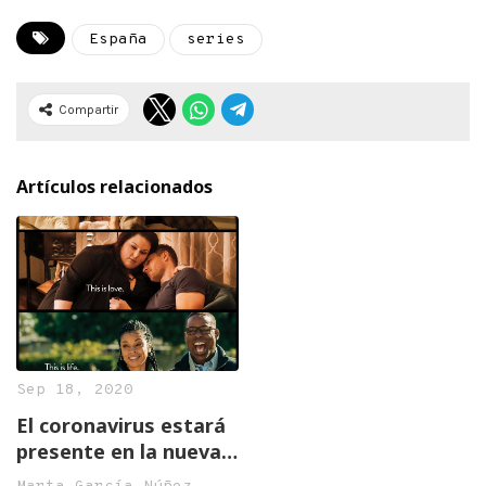
España
series
Compartir
Artículos relacionados
Sep 18, 2020
El coronavirus estará
presente en la nueva
temporada de ‘This is