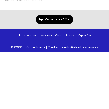
Marta García-Núñez
us’
Versión no AMP
Entrevistas
Musica
Cine
Series
Opinión
© 2022 El Cofre Suena | Contacto: info@elcofresuena.es