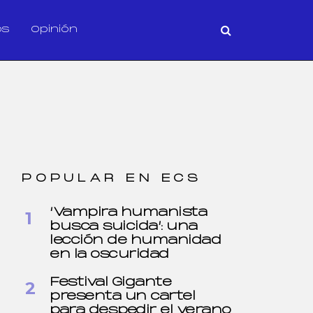
os
Opinión
POPULAR EN ECS
‘Vampira humanista
busca suicida’: una
lección de humanidad
en la oscuridad
Festival Gigante
presenta un cartel
para despedir el verano