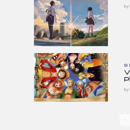
by
S
V
P
by
Navegación