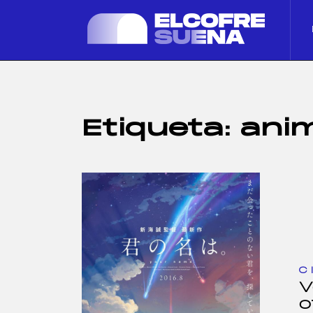
Etiqueta:
ani
C
V
o