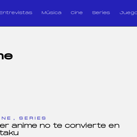
Entrevistas
Música
Cine
Series
Jueg
me
,
INE
SERIES
er anime no te convierte en
taku