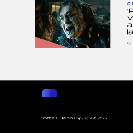
C
‘
V
a
l
by
Copyright © 2026.
El Cofre Suena