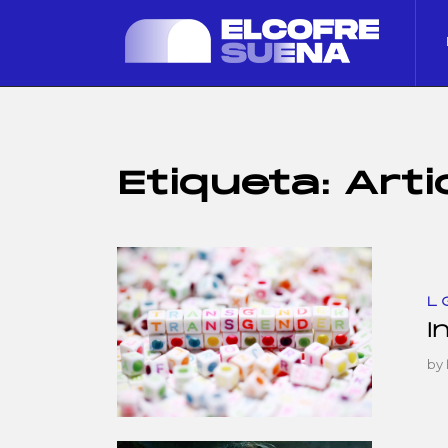
Etiqueta:
Arti
L
I
by