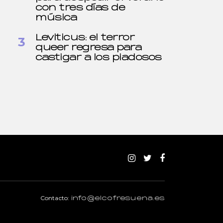
con tres días de
música
Leviticus: el terror
queer regresa para
castigar a los piadosos
Contacto:
info@elcofresuena.es