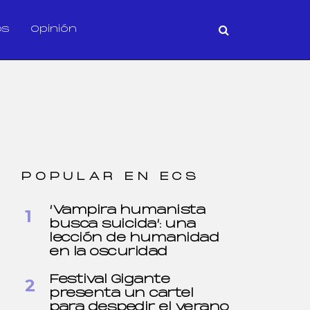
os
Opinión
POPULAR EN ECS
‘Vampira humanista
busca suicida’: una
lección de humanidad
en la oscuridad
Festival Gigante
presenta un cartel
para despedir el verano