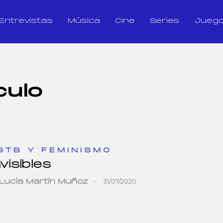
Entrevistas
Música
Cine
Series
Jueg
culo
GTB Y FEMINISMO
nvisibles
31/07/2020
Lucía Martín Muñoz