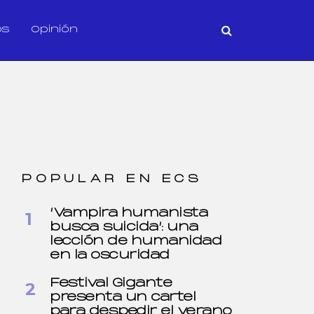
os
Opinión
POPULAR EN ECS
‘Vampira humanista
busca suicida’: una
lección de humanidad
en la oscuridad
Festival Gigante
presenta un cartel
para despedir el verano