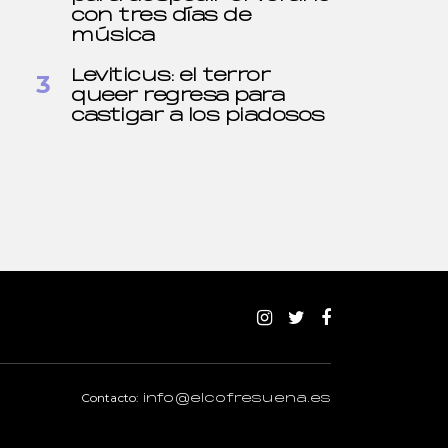
con tres días de
música
Leviticus: el terror
queer regresa para
castigar a los piadosos
Contacto:
info@elcofresuena.es