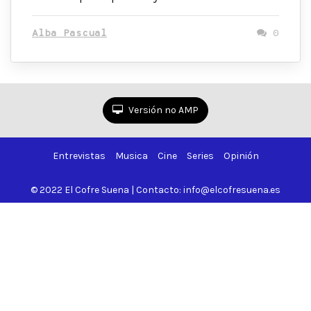
Alba Pascual
0
Versión no AMP
Entrevistas
Musica
Cine
Series
Opinión
© 2022 El Cofre Suena | Contacto: info@elcofresuena.es