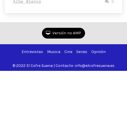
Alba Blanco
0
Versión no AMP
Entrevistas
Musica
Cine
Series
Opinión
© 2022 El Cofre Suena | Contacto: info@elcofresuena.es