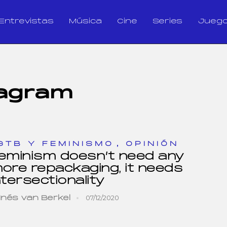
Entrevistas
Música
Cine
Series
Jueg
tagram
,
GTB Y FEMINISMO
OPINIÓN
eminism doesn’t need any
ore repackaging, it needs
ntersectionality
07/12/2020
Inés van Berkel