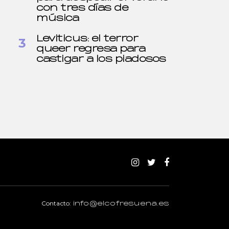
con tres días de
música
Leviticus: el terror
queer regresa para
castigar a los piadosos
Contacto:
info@elcofresuena.es