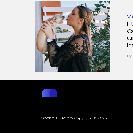
V
L
c
u
I
by
Copyright © 2026.
El Cofre Suena