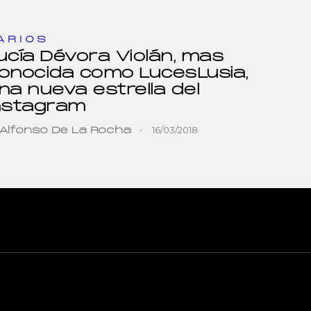
ARIOS
ucía Dévora Violán, mas
onocida como LucesLusia,
na nueva estrella del
nstagram
16/03/2018
Alfonso De La Rocha