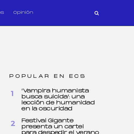
os
Opinión
POPULAR EN ECS
‘Vampira humanista
busca suicida’: una
lección de humanidad
en la oscuridad
Festival Gigante
presenta un cartel
para despedir el verano