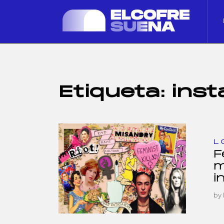
Etiqueta:
ins
L
F
m
i
by