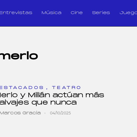
Entrevistas
Música
Cine
Series
Jueg
 merlo
,
ESTACADOS
TEATRO
erlo y Millán actúan más
alvajes que nunca
04/10/2025
Marcos Gracia