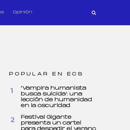
os
Opinión
POPULAR EN ECS
‘Vampira humanista
busca suicida’: una
lección de humanidad
en la oscuridad
Festival Gigante
presenta un cartel
para despedir el verano