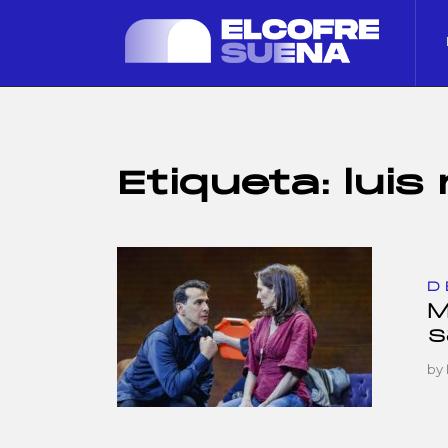
Etiqueta:
luis
D
M
s
by