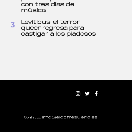
con tres días de
música
Leviticus: el terror
queer regresa para
castigar a los piadosos
Contacto:
info@elcofresuena.es