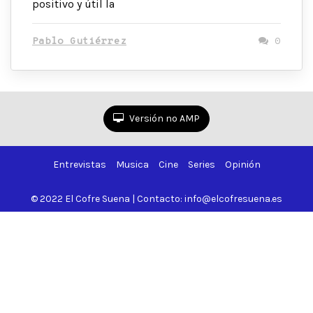
positivo y útil la
Pablo Gutiérrez
0
Versión no AMP
Entrevistas
Musica
Cine
Series
Opinión
© 2022 El Cofre Suena | Contacto: info@elcofresuena.es