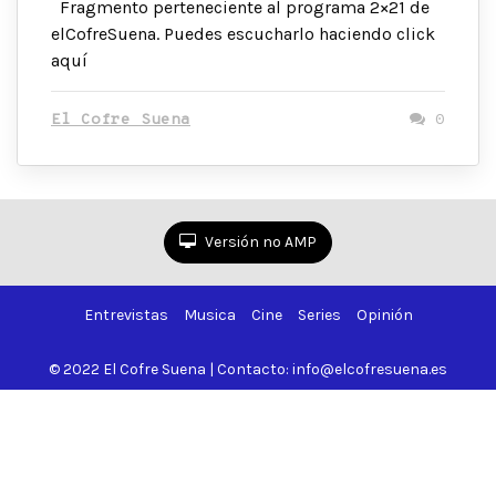
Fragmento perteneciente al programa 2×21 de
elCofreSuena. Puedes escucharlo haciendo click
aquí
El Cofre Suena
0
Versión no AMP
Entrevistas
Musica
Cine
Series
Opinión
© 2022 El Cofre Suena | Contacto: info@elcofresuena.es