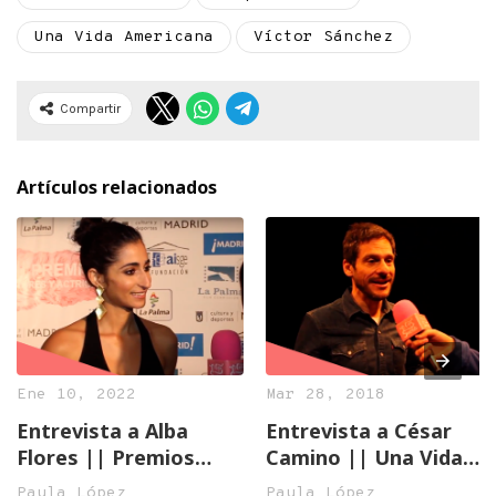
Una Vida Americana
Víctor Sánchez
Compartir
Artículos relacionados
Ene 10, 2022
Mar 28, 2018
Entrevista a Alba
Entrevista a César
Flores || Premios
Camino || Una Vida
Unión Actores
Americana
Paula López
Paula López