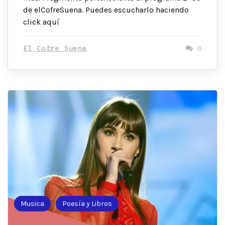
de elCofreSuena. Puedes escucharlo haciendo
click aquí
El Cofre Suena
0
Musica
Poesía y Libros