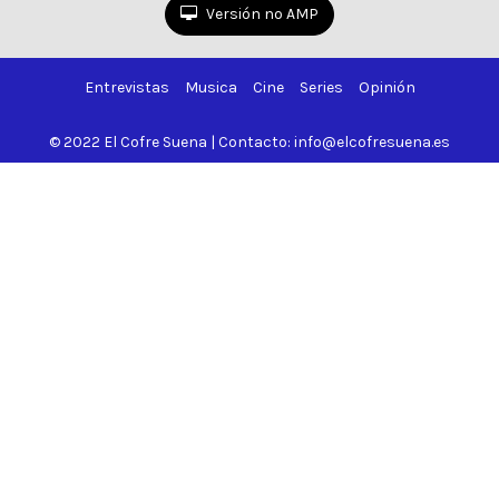
de
Versión no AMP
67
Entrevistas
Musica
Cine
Series
Opinión
© 2022 El Cofre Suena | Contacto: info@elcofresuena.es