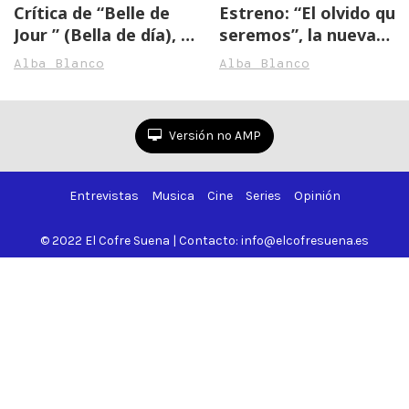
Crítica de “Belle de
Estreno: “El olvido que
Jour ” (Bella de día), el
seremos”, la nueva
clásico de cine español
película de Fernando
Alba Blanco
Alba Blanco
de Luis Buñuel
Trueba
Versión no AMP
Entrevistas
Musica
Cine
Series
Opinión
© 2022 El Cofre Suena | Contacto: info@elcofresuena.es