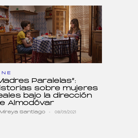
INE
Madres Paralelas”:
istorias sobre mujeres
eales bajo la dirección
e Almodóvar
08/09/2021
Mireya Santiago