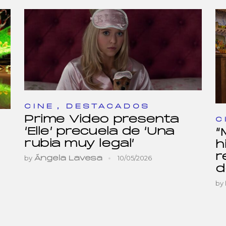
,
CINE
DESTACADOS
Prime Video presenta
C
‘Elle’ precuela de ‘Una
“
rubia muy legal’
h
r
by
10/05/2026
Ángela Lavesa
d
by