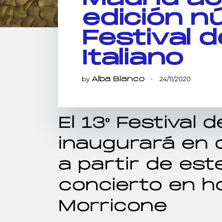
edición n
Festival d
Italiano
by
24/11/2020
Alba Blanco
El 13º Festival d
inaugurará en o
a partir de est
concierto en h
Morricone