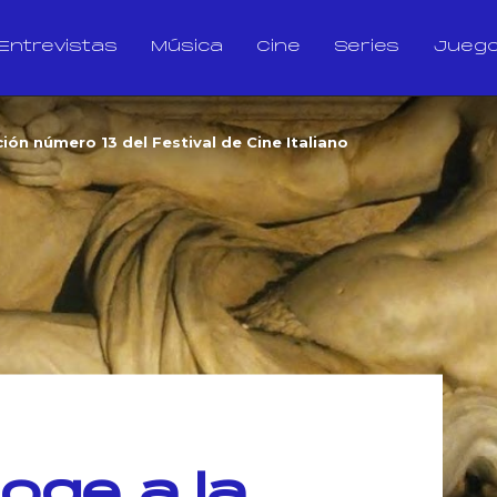
Entrevistas
Música
Cine
Series
Jueg
ión número 13 del Festival de Cine Italiano
oge a la