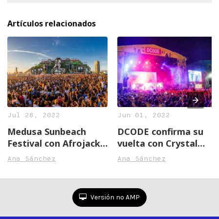
Artículos relacionados
Jul 28, 2022
Jun 01, 2022
Medusa Sunbeach
DCODE confirma su
Festival con Afrojack,
vuelta con Crystal
Amelie Lens y Duki
Fighters, The Kooks y
Ana Sánchez
Ana Sánchez
Deluxe
Versión no AMP