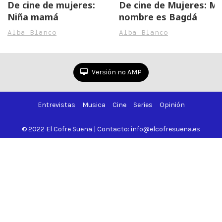
De cine de mujeres:
De cine de Mujeres: Mi
Niña mamá
nombre es Bagdá
Alba Blanco
Alba Blanco
Versión no AMP
Entrevistas
Musica
Cine
Series
Opinión
© 2022 El Cofre Suena | Contacto: info@elcofresuena.es