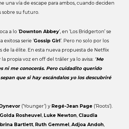
e una vía de escape para ambos, cuando deciden
es sobre su futuro.
ca a lo ‘
Downton Abbey
’, en ‘Los Bridgerton’ se
 exitosa serie ‘
Gossip Girl
’. Pero no solo por los
ios de la élite. En esta nueva propuesta de Netflix
la propia voz en off del tráiler ya lo avisa:
“
Me
 ni me conocerás. Pero cuidadito querido
sepan que si hay escándalos yo los descubriré
Dynevor
(‘Younger’) y
Regé-Jean Page
(‘Roots’).
Golda Rosheuvel
,
Luke Newton
,
Claudia
brina Bartlett
,
Ruth Gemmel
,
Adjoa Andoh
,