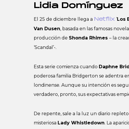
Lidia Domínguez
El 25 de diciembre llega a
‘
Los 
Netflix
Van Dusen
, basada en las famosas novela
producción de
Shonda Rhimes
– la crea
‘Scandal’-.
Esta serie comienza cuando
Daphne Bri
poderosa familia Bridgerton se adentra e
londinense. Aunque su intención es segui
verdadero, pronto, sus expectativas emp
De repente, sale a la luz un diario repleto
misteriosa
Lady Whistledown
. La aparic