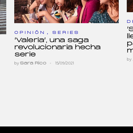
D
‘
,
OPINIÓN
SERIES
l
‘Valeria’, una saga
p
revolucionaria hecha
m
serie
by
by
15/09/2021
Sara Rico