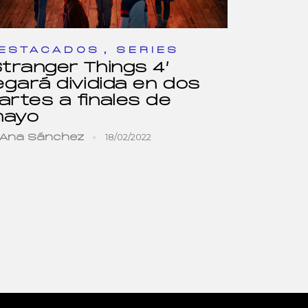
,
ESTACADOS
SERIES
Stranger Things 4’
legará dividida en dos
artes a finales de
ayo
18/02/2022
Ana Sánchez