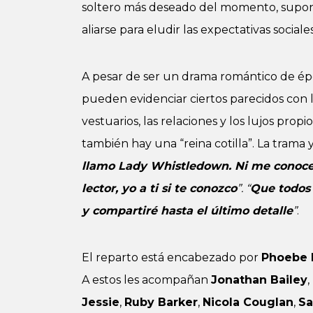
soltero más deseado del momento, supon
aliarse para eludir las expectativas social
A pesar de ser un drama romántico de épo
pueden evidenciar ciertos parecidos con la
vestuarios, las relaciones y los lujos prop
también hay una “reina cotilla”. La trama y 
llamo Lady Whistledown. Ni me conoces
lector, yo a ti si te conozco
”. “
Que todos 
y compartiré hasta el último detalle
”
.
El reparto está encabezado por
Phoebe 
A estos les acompañan
Jonathan Bailey
,
Jessie
,
Ruby Barker
,
Nicola Couglan
,
Sa