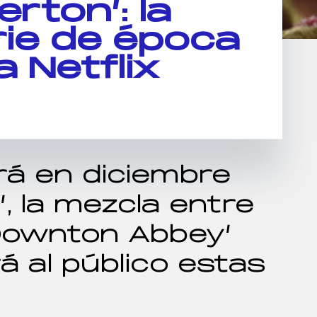
erton’: la
ie de época
a Netflix
rá en diciembre
’, la mezcla entre
 ‘Downton Abbey’
 al público estas