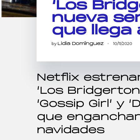
‘Los Bridg
nueva ser
que llega 
by
10/11/2020
Lidia Domínguez
Netflix estrena
‘Los Bridgerton
‘Gossip Girl’ y
que enganchará
navidades