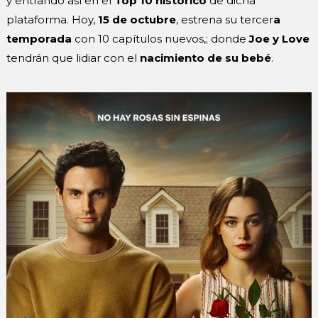
y entrando así en el
Top 10 histórico
de dicha
plataforma. Hoy,
15 de octubre
, estrena su tercer
a
temporada
con 10 capítulos nuevos,; donde
Joe y Love
tendrán que lidiar con el
nacimiento de su bebé
.