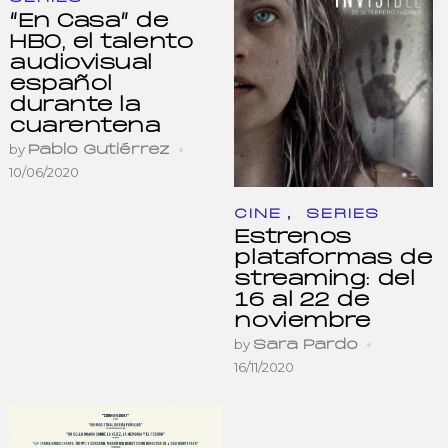
“En Casa” de
HBO, el talento
audiovisual
español
durante la
cuarentena
by
Pablo Gutiérrez
10/06/2020
,
CINE
SERIES
Estrenos
plataformas de
streaming: del
16 al 22 de
noviembre
by
Sara Pardo
16/11/2020