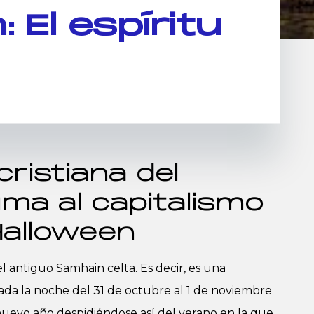
 El espíritu
cristiana del
a al capitalismo
Halloween
l antiguo Samhain celta. Es decir, es una
rada la noche del 31 de octubre al 1 de noviembre
nuevo año despidiéndose así del verano en la que