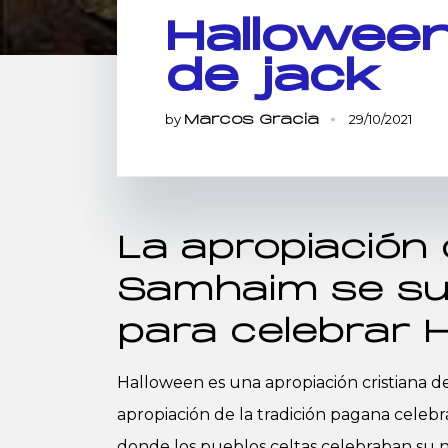
Halloween:
de jack
by
29/10/2021
Marcos Gracia
La apropiación 
Samhaim se sum
para celebrar 
Halloween es una apropiación cristiana de
apropiación de la tradición pagana celeb
donde los pueblos celtas celebraban su 