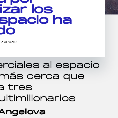
izar los
espacio ha
do
23/07/2021
rciales al espacio
 más cerca que
a tres
ltimillonarios
 Angelova