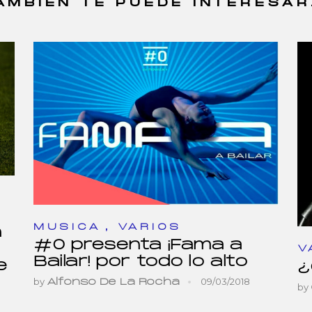
AMBIÉN TE PUEDE INTERESAR.
,
MUSICA
VARIOS
n
#0 presenta ¡Fama a
V
Bailar! por todo lo alto
e
¿
by
09/03/2018
Alfonso De La Rocha
by