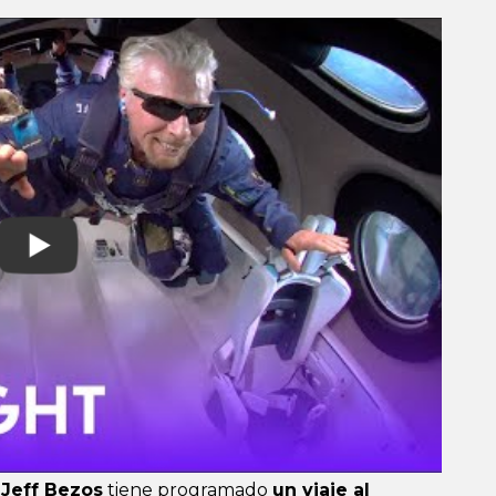
 Jeff Bezos
tiene programado
un viaje al