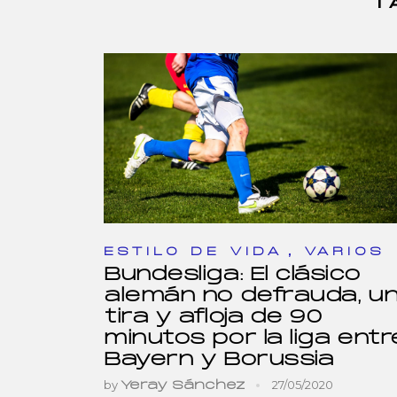
T
,
ESTILO DE VIDA
VARIOS
Bundesliga: El clásico
alemán no defrauda, u
tira y afloja de 90
minutos por la liga entr
Bayern y Borussia
by
27/05/2020
Yeray Sánchez