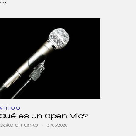
..
ARIOS
Qué es un Open Mic?
31/05/2020
Cake el Funko