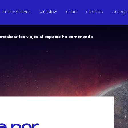
Entrevistas
Música
Cine
Series
Jueg
rcializar los viajes al espacio ha comenzado
a por