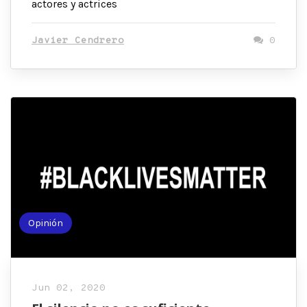
actores y actrices
Javier Cendrero
0
Opinión
Jun 02, 2020