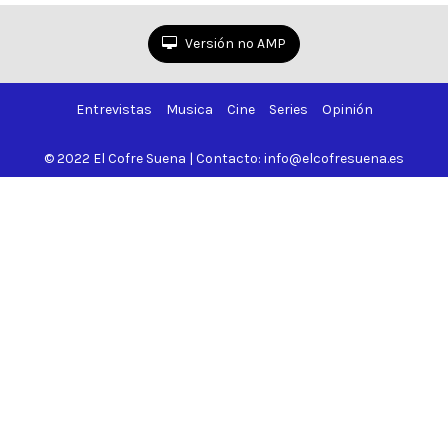
21
de
Versión no AMP
22
Entrevistas
Musica
Cine
Series
Opinión
© 2022 El Cofre Suena | Contacto: info@elcofresuena.es