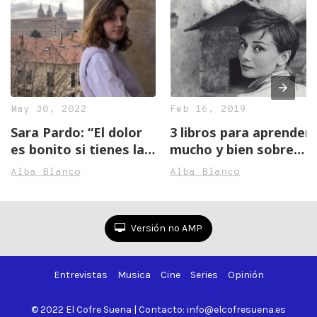
May 30, 2022
Feb 16, 2019
Sara Pardo: “El dolor
3 libros para aprender
es bonito si tienes las
mucho y bien sobre
herramientas para
Audrey Hepburn
Alba Blanco
Alba Blanco
hacerle frente”
Versión no AMP
Entrevistas
Musica
Cine
Series
Opinión
© 2022 El Cofre Suena | Contacto: info@elcofresuena.es