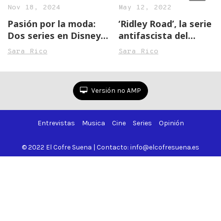
Nov 18, 2024
May 12, 2022
Pasión por la moda:
‘Ridley Road’, la serie
Dos series en Disney+
antifascista del
que no puedes dejar
momento
Sara Rico
Sara Rico
de ver
Versión no AMP
Entrevistas
Musica
Cine
Series
Opinión
© 2022 El Cofre Suena | Contacto: info@elcofresuena.es