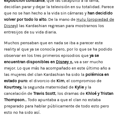
exposición constante
, que las catapultó a la fama,
decidían parar y dejar la televisión en su totalidad. Parece
que no se han hecho a la vida sin cámaras y
han decidido
volver por todo lo alto
. De la mano de
Hulu (propiedad de
Disney)
las Kardashian regresan para mostrarnos los
entresijos de su vida diaria.
Muchos pensaban que en nada se iba a parecer este
reality al que ya se conocía pero, por lo que se ha podido
observar en los tres primeros episodios que
ya se
encuentran disponibles en
Disney +
,
va a ser mucho
mejor. Lo que más ha acompañado en este último año a
las mujeres del clan Kardashian ha sido la
polémica en
estado puro
: el divorcio de
Kim
, el compromiso de
Kourtney,
la segunda maternidad de
Kylie
y la
cancelación de
Travis Scott
, los dramas de
Khloé y Tristan
Thompson
… Todo apuntaba a que el clan no estaba
preparado para hablar públicamente de todo esto pero
esto no ha sido así.