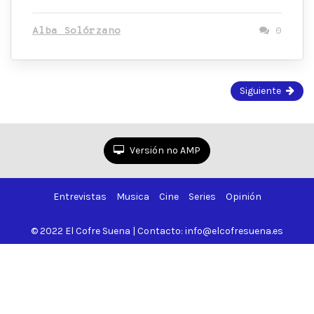
Alba Solórzano
0
Página
Siguiente
1
de
2
Versión no AMP
Entrevistas
Musica
Cine
Series
Opinión
© 2022 El Cofre Suena | Contacto: info@elcofresuena.es