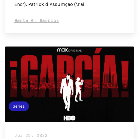
End’), Patrick d’Assumçao (‘J’ai
Marta G. Barrios
Series
Jul 28, 2022