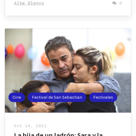
Alba Blanco
0
Cine
Festival de San Sebastian
Festivales
Oct 14, 2021
La hija de un ladrón: Sara y la