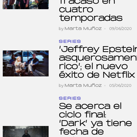
fracaso en
cuatro
temporadas
by
09/06/2020
Marta Muñoz
SERIES
‘Jeffrey Epstei
asquerosamen
rico’; el nuevo
éxito de Netflix
by
05/06/2020
Marta Muñoz
SERIES
Se acerca el
ciclo final:
‘Dark’ ya tiene
fecha de