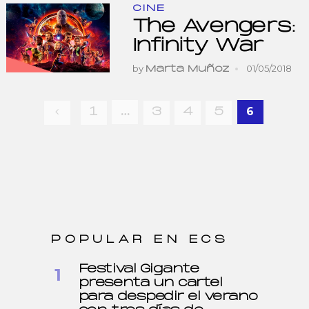
CINE
The Avengers:
Infinity War
by
01/05/2018
Marta Muñoz
Navegación
…
6
1
3
4
5
de
entradas
POPULAR EN ECS
Festival Gigante
presenta un cartel
para despedir el verano