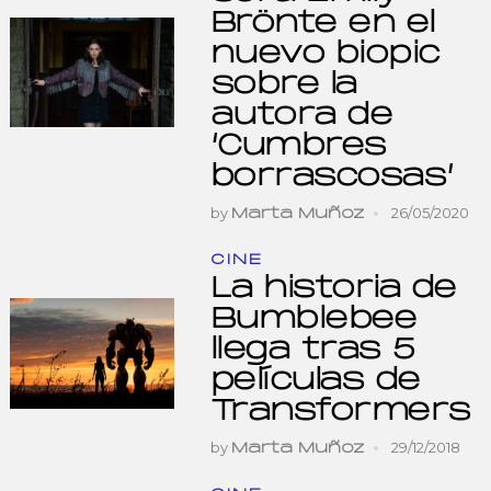
Brönte en el
nuevo biopic
sobre la
autora de
‘Cumbres
borrascosas’
by
26/05/2020
Marta Muñoz
CINE
La historia de
Bumblebee
llega tras 5
películas de
Transformers
by
29/12/2018
Marta Muñoz