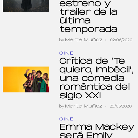
estreno y
trailer de la
última
temporada
by
02/06/2020
Marta Muñoz
CINE
Crítica de ‘Te
quiero, Imbécil’,
una comedia
romántica del
siglo XXI
by
29/05/2020
Marta Muñoz
CINE
Emma Mackey
será Emily