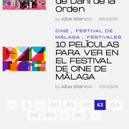
de Dani de la
Orden
by
19/03/2019
Alba Blanco
,
CINE
FESTIVAL DE
,
MÁLAGA
FESTIVALES
10 PELÍCULAS
PARA VER EN
EL FESTIVAL
DE CINE DE
MÁLAGA
by
07/03/2019
Alba Blanco
Navegación
…
63
1
60
61
62
64
de
…
65
66
80
entradas