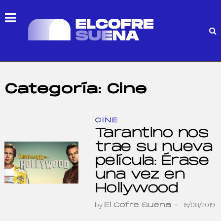
Categoría:
Cine
CINE
Tarantino nos
trae su nueva
película: Érase
una vez en
Hollywood
by
15/08/2019
El Cofre Suena