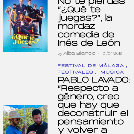
No te pierdas
“¿Qué te
juegas?”, la
mordaz
comedia de
Inés de León
by
01/04/2019
Alba Blanco
,
FESTIVAL DE MÁLAGA
,
FESTIVALES
MUSICA
PABLO LAVADO:
“Respecto a
género, creo
que hay que
deconstruir el
pensamiento
y volver a