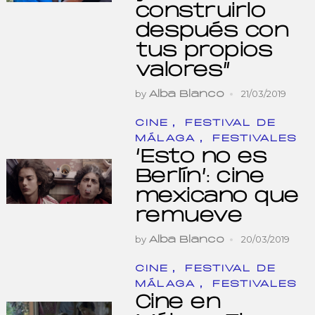
construirlo
después con
tus propios
valores”
by
21/03/2019
Alba Blanco
,
CINE
FESTIVAL DE
,
MÁLAGA
FESTIVALES
‘Esto no es
Berlín’: cine
mexicano que
remueve
by
20/03/2019
Alba Blanco
,
CINE
FESTIVAL DE
,
MÁLAGA
FESTIVALES
Cine en